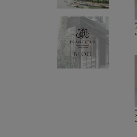
ス
¥
タ
¥