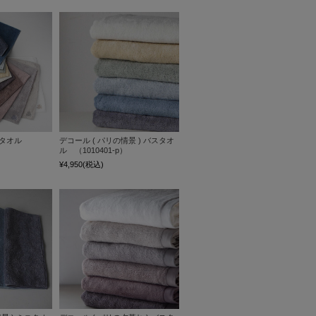
ニタオル
デコール ( パリの情景 ) バスタオ
ル （1010401-p）
¥4,950
(税込)