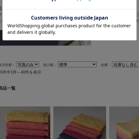
【オーダー刺繍を承ります】
フランジュール オリジナルタオル「Decor(デコール)」にお好きなオーダー刺繍を
ご自身用はもちろん、大切な方へのタオルギフトにもおすすめです。ぜひご利用く
表示切替：
並び順：
在庫：
45件中1件～40件を表示
商品一覧