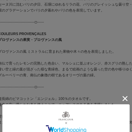
セーヌ川に沈むパリの夕日、石塀にゆれるリラの花、パリのグレイッシュな曇り空
紫のグラデーションでパリの夕暮れやパリの色を表現しています。
------------------------------□------
COULEURS PROVENÇALES
プロヴァンスの果実・プロヴァンスの風
プロヴァンスの風 ミストラルに育まれた果物や木々の色を表現しました。
南仏で育ったレモンの完熟した色合い、マルシェに並ぶオレンジ、赤スグリの熟し
青い空と緑の葉が混ざった様な青緑色、まるで絵画のような曇った空の色や移りゆ
ブルーベリーの青、南仏の象徴の樹であるオリーヴの葉の緑。
------------------------------□------
超長綿のピマコットン「エンジェル」100％のタオルです。
発色の良い滑らかな糸を使うことで、ニュアンスのある色を表現しました。
甘撚りのタオルは、ボリュームを残しながらもとても軽くソフトな風合い。
また、毛羽を内側に巻き込む紡績方法のため、毛羽落ちしにくく、シルクのような