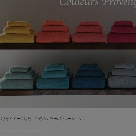
パリをイメージした、24色のカラーバリエーション。
------------------------------□------