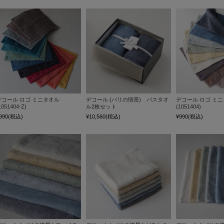
デコール ロゴ ミニタオル
デコール (パリの情景) バスタオ
デコール ロゴ ミ
1051404-Z)
ル2枚セット
(1051404)
990
(税込)
¥10,560
(税込)
¥990
(税込)