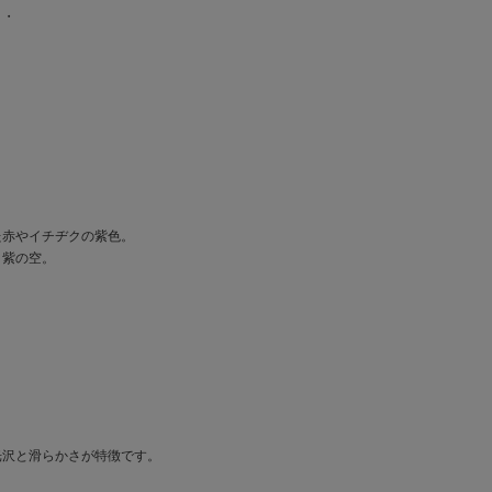
・・
た赤やイチヂクの紫色。
く紫の空。
光沢と滑らかさが特徴です。