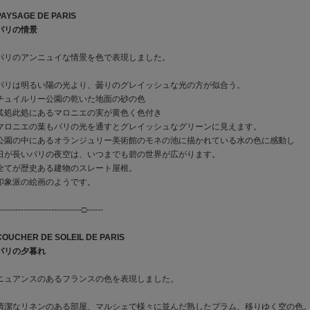
PAYSAGE DE PARIS
パリの情景
パリのアンニュイな情景を色で表現しました。
パリは明るい陽の光より、曇りのグレイッシュな光の方が似合う。
チュイルリー公園の乾いた地面の砂の色
其処此処にあるマロニエの実が黄色く色付き
マロニエの葉もパリの光を通すとグレイッシュなグリーンに見えます。
公園の中にあるオランジュリー美術館のモネの池に描かれている水の色に感動し
日が長いパリの夜空は、いつまでも碧の世界が広がります。
全てが歴史ある建物のスレート屋根。
印象派の絵画のようです。
------------------------------□------
COUCHER DE SOLEIL DE PARIS
パリの夕暮れ
ニュアンスのあるフランスの色を表現しました。
清潔なリネンのある部屋、マルシェで様々に並んだ熟したプラム、移りゆく空の色