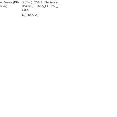
et Beaute (EF-
スブーケ 200mL / Senteur et
3247)
Beaute (EF-3255_EF-3256_EF-
3257)
¥5,940
(税込)