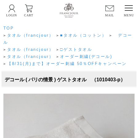
LOGIN
CART
MAIL
TOP
タオル（francjour）
■タオル（コットン）
デコー
>
>
>
ル
タオル（francjour）
□ゲストタオル
>
>
タオル（francjour）
オーダー刺繍(デコール)
>
>
【8/31(月)まで】オーダー刺繍 50％OFFキャンペーン
>
デコール ( パリの情景 ) ゲストタオル （1010403-p）