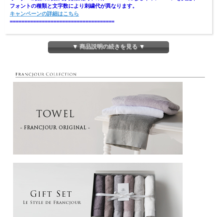
フォントの種類と文字数により刺繍代が異なります。
キャンペーンの詳細はこちら
====================================
▼ 商品説明の続きを見る ▼
サイズ
34×38cm
素材
100% ピマコットン
サーブル／ムタルド／ヴェール／グリーアシェ／ブルーモ
カラー
ネ／ブルーニュイ
生産地
今治
超長綿のピマコットン「エンジェル」100％のタオルです。
発色の良い滑らかな糸を使うことで、ニュアンスのある色を表現しました。
甘撚りのタオルは、ボリュームを残しながらもとても軽くソフトな風合い。
また、毛羽を内側に巻き込む紡績方法のため、毛羽落ちしにくく、シルクのような
光沢と滑らかさが特徴です。