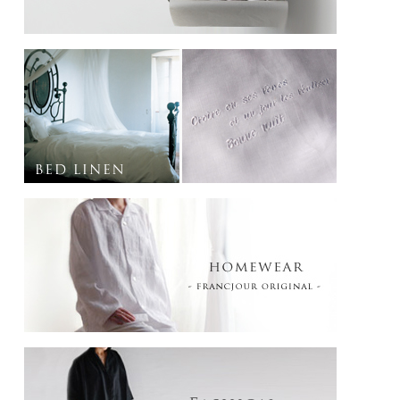
PAYSAGE DE PARIS
パリの情景
パリのアンニュイな情景を色で表現しました。
パリは明るい陽の光より、曇りのグレイッシュな光の方が似合います。
SABLE サーブル： チュイルリー公園の乾いた地面の砂の色
MOUTARDE ムタルド： 其処此処にあるマロニエの実が黄色く色付き