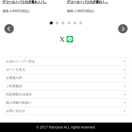
デコール ( パリの夕暮れ ) バ...
デコール ( パリの夕暮れ ) ...
価格:4,950円(税込)
価格:1,980円(税込)
お店のトップへ戻る
カートを見る
お客様の声
ご利用案内
特定商取引法表示
個人情報の取扱い
お問い合わせ
PAYSAGE DE PARIS パリの情景
COUCHER DE SOLEIL DE PARIS パリの夕暮れ
撮影時の光加減により、画像と実物の色が異なる場合がございます。予めご了承下
© 2017 francjour ALL rights reserved.
さい。