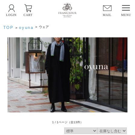
LOGIN
CART
MAIL
>
ウェア
TOP
oyuna
>
1 / 1ページ
（全13件）