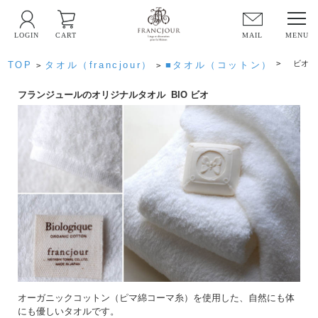
LOGIN
CART
MAIL
>
ビオ
TOP
タオル（francjour）
■タオル（コットン）
>
>
フランジュールのオリジナルタオル BIO ビオ
オーガニックコットン（ピマ綿コーマ糸）を使用した、自然にも体
にも優しいタオルです。