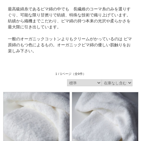
最高級綿糸であるピマ綿の中でも 長繊維のコーマ糸のみを選りす
ぐり、可能な限り甘撚りで紡績、特殊な技術で織り上げています。
紡績から織機までこだわり、ピマ綿の持つ本来の光沢や柔らかさを
最大限に引き出しています。
一般のオーガニックコットンよりもクリームがかっているのは ピマ
原綿のもつ色によるもの。オーガニックピマ綿の優しい肌触りをお
楽しみ下さい。
1 / 1ページ
（全9件）