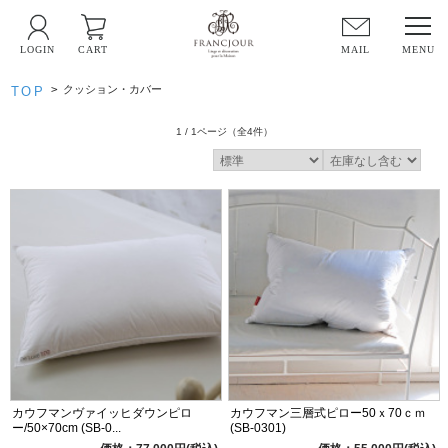
LOGIN
CART
MAIL
>
クッション・カバー
TOP
1 / 1ページ
（全4件）
カウフマンヴァイッヒダウンピロ
カウフマン三層式ピロー50ｘ70ｃｍ
ー/50×70cm (SB-0...
(SB-0301)