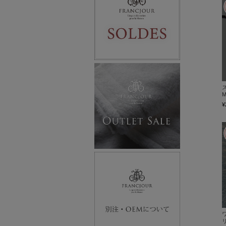
ス
M
¥
リ