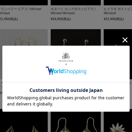
ランベリー ピアス / Michael
カタバミ ロングポストピアス /
ヒイラギ ポストピアス 
ichaud
Michael Michaud
Michaud
21,450
(税込)
¥34,650
(税込)
¥22,400
(税込)
レモンドロップ リーフワイヤーピ
ローズマリー ショートポストピア
マートル ピアス イ
ス / Michael Michaud
ス / Michael Michaud
Michael Michaud
24,000
(税込)
¥30,500
(税込)
¥21,450
(税込)
～