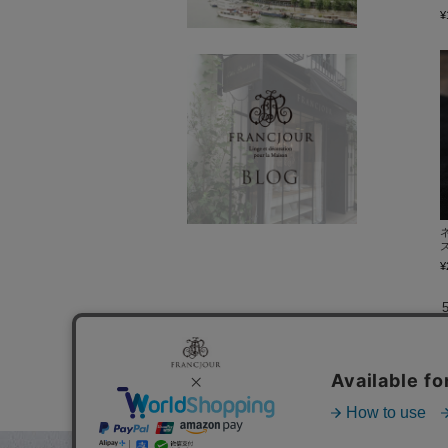
¥
ス
¥