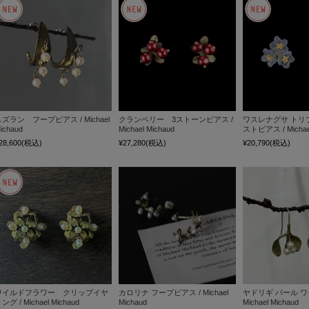
ズラン フープピアス / Michael
クランベリー 3ストーンピアス /
ワスレナグサ トリ
ichaud
Michael Michaud
ストピアス / Michael
28,600
(税込)
¥27,280
(税込)
¥20,790
(税込)
ワイルドフラワー クリップイヤ
カロリナ フープピアス / Michael
ヤドリギ パール ワ
ング / Michael Michaud
Michaud
Michael Michaud