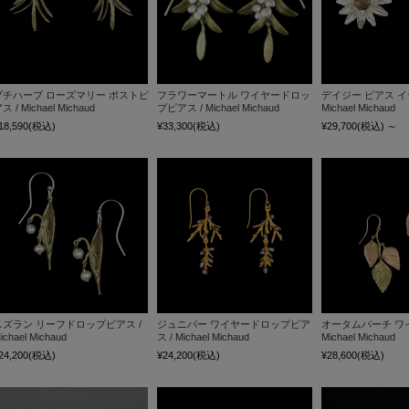
プチハーブ ローズマリー ポストピ
フラワーマートル ワイヤードロッ
デイジー ピアス イ
ス / Michael Michaud
プピアス / Michael Michaud
Michael Michaud
18,590
(税込)
¥33,300
(税込)
¥29,700
(税込)
～
スズラン リーフドロップピアス /
ジュニパー ワイヤードロップピア
オータムバーチ ワイ
ichael Michaud
ス / Michael Michaud
Michael Michaud
24,200
(税込)
¥24,200
(税込)
¥28,600
(税込)