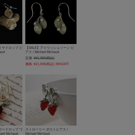
イヤドロップ ピ
【SALE】アイリッシュソーン ピ
aud
アス / Michael Michaud
定価:
¥31,350
(税込)
価格:
¥21,945
(税込)
30%OFF
ワードロップ ワ
ストロベリー ポストピアス /
el Michaud
Michael Michaud