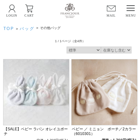
LOGIN
CART
MAIL
>
その他バッグ
TOP
バッグ
>
1 / 1ページ
（全4件）
【SALE】ベビー ラパン オレイユポー
ベビー ／ ミニョン ポーチ／2カラー
チ
（6010301）