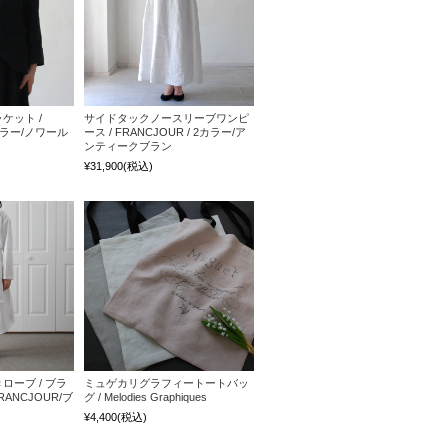
ケット /
サイドタックノースリーブワンピ
2カラー/ノワール
ース / FRANCJOUR / 2カラー/ア
ンティークブラン
¥31,900
(税込)
ーブ / ブラ
ミュゲカリグラフィートートバッ
RANCJOUR/ブ
グ / Melodies Graphiques
¥4,400
(税込)