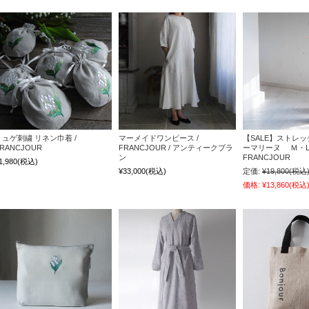
ミュゲ刺繍 リネン巾着 /
マーメイドワンピース /
【SALE】ストレッ
RANCJOUR
FRANCJOUR / アンティークブラ
ーマリーヌ Ｍ・L
ン
FRANCJOUR
1,980
(税込)
¥33,000
(税込)
定価:
¥19,800
(税込
価格:
¥13,860
(税込