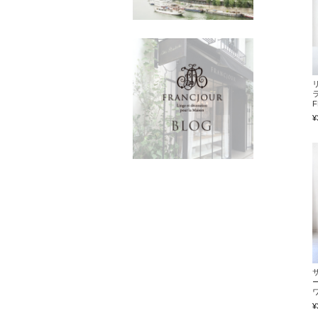
F
¥
ー
¥