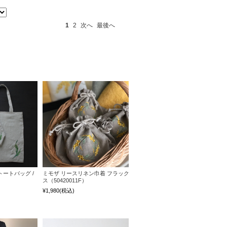
1
2
次へ
最後へ
ートバッグ /
ミモザ リースリネン巾着 フラック
ス（50420011F）
¥1,980
(税込)