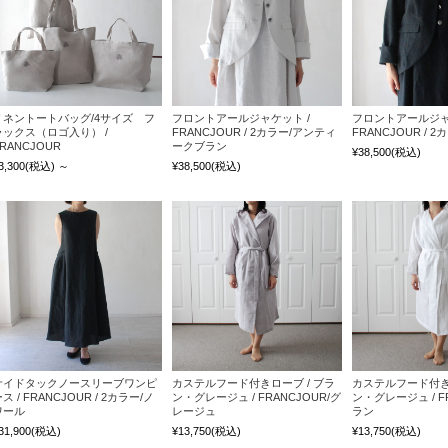
リネントートバッグ/4サイズ フ
フロントアールジャケット /
フロントアールジャ
ラックス（ロゴ入り） /
FRANCJOUR / 2カラー/アンティ
FRANCJOUR / 
RANCJOUR
ークブラン
¥38,500
(税込)
3,300
(税込)
～
¥38,500
(税込)
サイドタックノースリーブワンピ
カステルフード付きローブ / ブラ
カステルフード付きロ
ス / FRANCJOUR / 2カラー/ノ
ン・グレージュ / FRANCJOUR/グ
ン・グレージュ / F
ワール
レージュ
ラン
31,900
(税込)
¥13,750
(税込)
¥13,750
(税込)