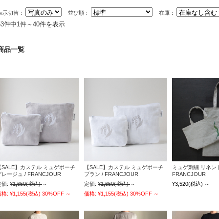
表示切替：
並び順：
在庫：
53件中1件～40件を表示
商品一覧
【SALE】カステル ミュゲポーチ
【SALE】カステル ミュゲポーチ
ミュゲ刺繍 リネント
レージュ / FRANCJOUR
ブラン / FRANCJOUR
FRANCJOUR
定価:
¥1,650
(税込)
～
定価:
¥1,650
(税込)
～
¥3,520
(税込)
～
価格:
¥1,155
(税込)
30%OFF
～
価格:
¥1,155
(税込)
30%OFF
～