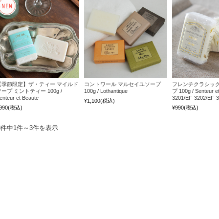
【季節限定】ザ・ティー マイルド
コントワール マルセイユソープ
フレンチクラシック
ープ ミントティー 100g /
100g / Lothantique
プ 100g / Senteur e
enteur et Beaute
3201/EF-3202/EF-3
¥1,100
(税込)
990
(税込)
¥990
(税込)
3件中1件～3件を表示