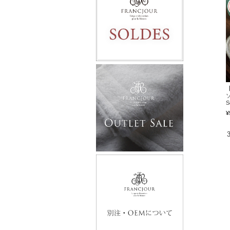
ソ
S
¥