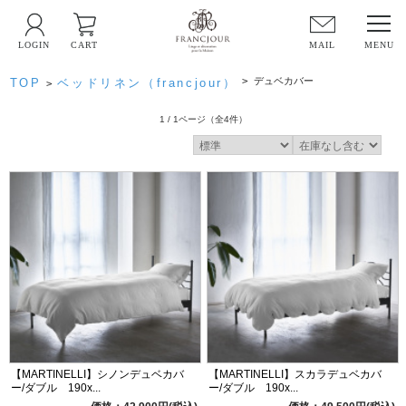
LOGIN
CART
MAIL
>
デュベカバー
TOP
ベッドリネン（francjour）
>
1 / 1ページ
（全4件）
【MARTINELLI】シノンデュベカバ
【MARTINELLI】スカラデュベカバ
ー/ダブル 190x...
ー/ダブル 190x...