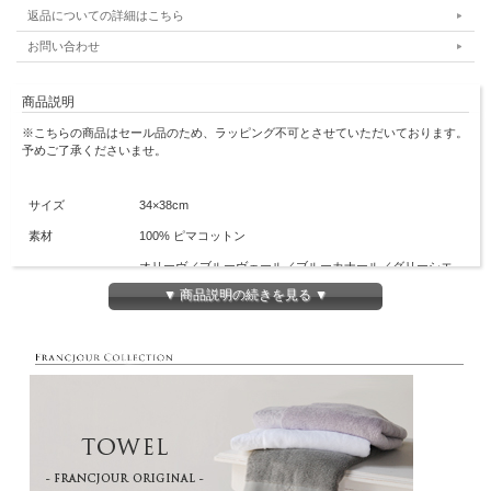
返品についての詳細はこちら
お問い合わせ
商品説明
※こちらの商品はセール品のため、ラッピング不可とさせていただいております。
予めご了承くださいませ。
サイズ
34×38cm
素材
100% ピマコットン
オリーヴ／ブルーヴェール／ブルーカナール／グリーシエ
カラー
ル／グリーモーヴ／グレージュ
▼ 商品説明の続きを見る ▼
生産地
今治
超長綿のピマコットン「エンジェル」100％のタオルです。
発色の良い滑らかな糸を使うことで、ニュアンスのある色を表現しました。
甘撚りのタオルは、ボリュームを残しながらもとても軽くソフトな風合い。
また、毛羽を内側に巻き込む紡績方法のため、毛羽落ちしにくく、シルクのような
光沢と滑らかさが特徴です。