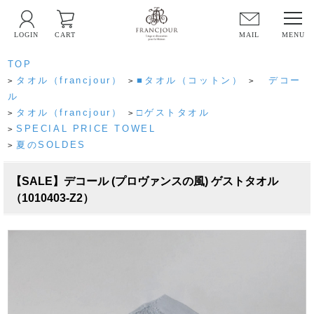
LOGIN
CART
MAIL
TOP
タオル（francjour）
■タオル（コットン）
デコー
>
>
>
ル
タオル（francjour）
□ゲストタオル
>
>
SPECIAL PRICE TOWEL
>
夏のSOLDES
>
【SALE】デコール (プロヴァンスの風) ゲストタオル
（1010403-Z2）