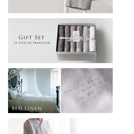
DÉCOR Couleurs Provençales
プロヴァンスの風
ミストラルに育まれた果物や木々の色
OLIVE オリーヴ（オリーヴの葉の緑）：南仏の象徴の樹であるオリーヴの葉の緑
BLEU VERT ブルーヴェール（青味がかった緑色）：青い空と緑の葉が混ざったよ
うな青緑色