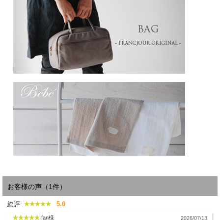
GRIS MAUVE グリーモーヴ（グレーがかった紫色）： 絵画のような移りゆく紫の
空の色
GRÈGE グレージュ（生糸の色）：ベージュがかったグレー味の強い生糸の色とさ
れています。アンティークのリネンの色を思わせます。
お客様の声（1件）
総評:
5.0
fan様
2026/07/13