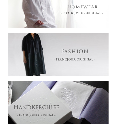
BLEU CANARD ブルーカナール（かもの青色）： かもの首の羽根の独特の青
GRIS CIEL グリーシエル（グレーがかった薄い青）：絵画のような曇った空の色