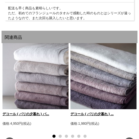
配送も早く商品も素晴らしいです。
ただ、初めてのフランジュールのタオルで感動した時のものとはシリーズが違っ
たようなので、また次回も購入したいと思います。
関連商品
DÉCOR Couleurs Provençales プロヴァンスの果実・プロヴァンスの風
デコール ( パリの夕暮れ ) バ...
デコール ( パリの夕暮れ ) ...
価格:4,950円(税込)
価格:1,980円(税込)
撮影時の光加減により、画像と実物の色が異なる場合がございます。予めご了承下
さい。