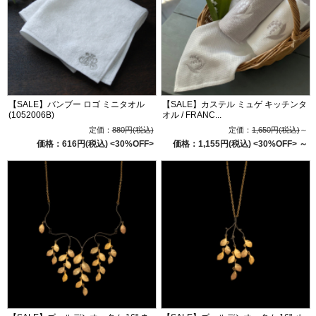
【SALE】バンブー ロゴ ミニタオル
【SALE】カステル ミュゲ キッチンタ
(1052006B)
オル / FRANC...
定価：
880円(税込)
定価：
1,650円(税込)
～
価格：616円(税込)
<30%OFF>
価格：1,155円(税込)
<30%OFF>
～