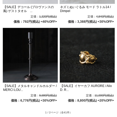
【SALE】デコール (プロヴァンスの
ネズミぬいぐるみ モード ラトル14 /
風) ゲストタオル ...
Dimpel
定価：
1,320円(税込)
定価：
4,840円(税込)
価格：792円(税込)
<40%OFF>
価格：3,388円(税込)
<30%OFF>
【SALE】メタルキャンドルホルダー /
【SALE】イヤーカフ AURORE / Alix
MERCI LOU...
D. R...
定価：
9,680円(税込)
定価：
11,000円(税込)
価格：6,776円(税込)
<30%OFF>
価格：8,800円(税込)
<20%OFF>
1 / 2ページ
（全41件）