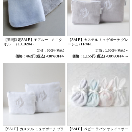
【期間限定SALE】モアルー ミニタ
【SALE】カステル ミュゲポーチ グレ
オル （1010204）
ージュ / FRAN...
定価：
660円(税込)
定価：
1,650円(税込)
～
価格：462円(税込)
<30%OFF>
価格：1,155円(税込)
<30%OFF>
～
【SALE】カステル ミュゲポーチ ブラ
【SALE】ベビー ラパン オレイユポー