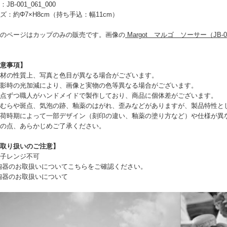
JB-001_061_000
ズ：約Φ7×H8cm（持ち手込：幅11cm）
のページはカップのみの販売です。画像の
Margot マルゴ ソーサー（JB-0
意事項】
材の性質上、写真と色目が異なる場合がございます。
影時の光加減により、画像と実物の色等異なる場合がございます。
点ずつ職人がハンドメイドで製作しており、商品に個体差がございます。
むらや斑点、気泡の跡、釉薬のはがれ、歪みなどがありますが、製品特性と
荷時期によって一部デザイン（刻印の違い、釉薬の塗り方など）や仕様が異
の点、あらかじめご了承ください。
取り扱いのご注意】
子レンジ不可
陶器のお取扱いについてこちらをご確認ください。
陶器のお取扱いについて