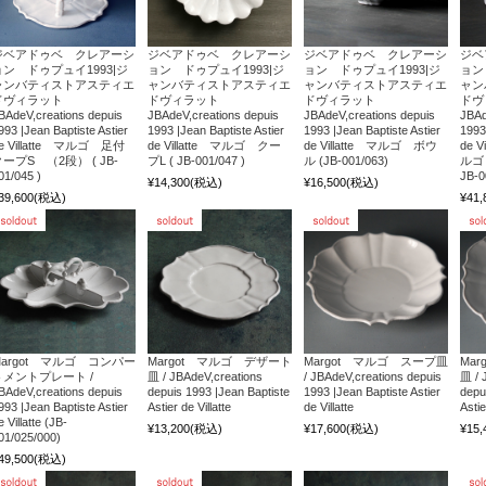
ジベアドゥベ クレアーシ
ジベアドゥベ クレアーシ
ジベアドゥベ クレアーシ
ジベ
ョン ドゥプュイ1993|ジ
ョン ドゥプュイ1993|ジ
ョン ドゥプュイ1993|ジ
ョン
ャンバティストアスティエ
ャンバティストアスティエ
ャンバティストアスティエ
ャン
ドヴィラット
ドヴィラット
ドヴィラット
ド
BAdeV,creations depuis
JBAdeV,creations depuis
JBAdeV,creations depuis
JBAd
993 |Jean Baptiste Astier
1993 |Jean Baptiste Astier
1993 |Jean Baptiste Astier
1993
e Villatte マルゴ 足付
de Villatte マルゴ クー
de Villatte マルゴ ボウ
de 
ープS （2段） ( JB-
プL ( JB-001/047 )
ル (JB-001/063)
ルゴ
01/045 )
JB-0
¥14,300
(税込)
¥16,500
(税込)
39,600
(税込)
¥41,
Margot マルゴ コンパー
Margot マルゴ デザート
Margot マルゴ スープ皿
Ma
トメントプレート /
皿 / JBAdeV,creations
/ JBAdeV,creations depuis
皿 / 
BAdeV,creations depuis
depuis 1993 |Jean Baptiste
1993 |Jean Baptiste Astier
depu
993 |Jean Baptiste Astier
Astier de Villatte
de Villatte
Astie
e Villatte (JB-
¥13,200
(税込)
¥17,600
(税込)
¥15,
01/025/000)
49,500
(税込)