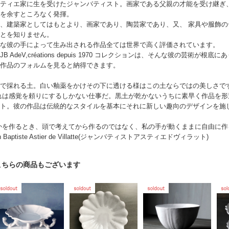
ティエ家に生を受けたジャンバティスト。画家である父親の才能を受け継ぎ
を余すところなく発揮。
、建築家としてはもとより、画家であり、陶芸家であり、又、 家具や服飾
とを知りません。
な彼の手によって生み出される作品全ては世界で高く評価されています。
JB AdeV,créations depuis 1970 コレクションは、そんな彼の芸
作品のフォルムを見ると納得できます。
で採れる土。白い釉薬をかけその下に透ける様はこの土ならではの美しさで
れは感覚を頼りにするしかない仕事だ。黒土が乾かないうちに素早く作品を形
ト。彼の作品は伝統的なスタイルを基本にそれに新しい趣向のデザインを施
かを作るとき、頭で考えてから作るのではなく、私の手が動くままに自由に
n Baptiste Astier de Villatte(ジャンバティストアスティエドヴィラット)
こちらの商品もございます