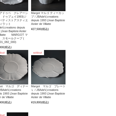
アドゥベ クレアーシ
Margot マルゴ ティーカッ
 ドゥプュイ1993|ジ
プ / JBAdeV,creations
バティストアスティエ
depuis 1993 |Jean Baptiste
ヴィラット
Astier de Villatte
eV,creations depuis
¥27,500
(税込)
 |Jean Baptiste Astier
Villatte MARGOT マ
 スモールクープ (
01_082_000)
800
(税込)
rgot マルゴ ディナー
Margot マルゴ プレート
JBAdeV,creations
Ｌ / JBAdeV,creations
is 1993 |Jean Baptiste
depuis 1993 |Jean Baptiste
r de Villatte
Astier de Villatte
400
(税込)
¥19,800
(税込)