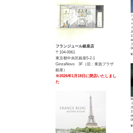
J
1
d
ク
フランジュール銀座店
0
〒104-0061
¥
東京都中央区銀座5-2-1
GinzaNovo 3F（旧：東急プラザ
銀座）
※2026年1月18日に閉店いたしまし
た
J
1
d
0
¥