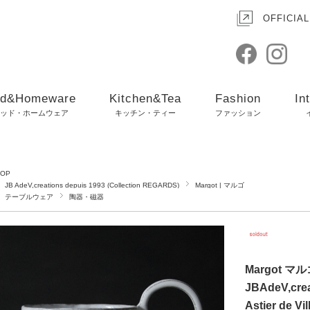
OFFICIAL
d&Homeware
Kitchen&Tea
Fashion
In
ッド・ホームウェア
キッチン・ティー
ファッション
TOP
JB AdeV,creations depuis 1993 (Collection REGARDS)
Margot | マルゴ
テーブルウェア
陶器・磁器
Margot 
JBAdeV,crea
Astier de Vi