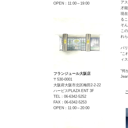
アス
OPEN：11:00～19:00
才能
現在
るこ
そん
この
れら
パリ
“こ
ィス
“何
フランジュール大阪店
Jea
〒530-0001
大阪府大阪市北区梅田2-2-22
ハービスPLAZA ENT 3F
TEL：06-6342-5252
FAX：06-6342-5253
OPEN：11:00～20:00