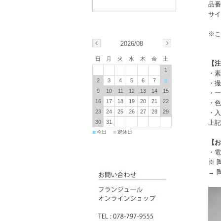
品番：
サイ
※こ
2026/08
日
月
火
水
木
金
土
【注
1
・素
2
3
4
5
6
7
8
・撮
9
10
11
12
13
14
15
・一
16
17
18
19
20
21
22
・色
23
24
25
26
27
28
29
・入
上記
30
31
■
■
今日
定休日
【お
・電
※ 
→