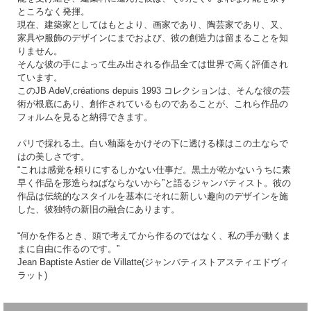
ところなく発揮。
現在、建築家としてはもとより、画家であり、陶芸家であり、又、
家具や服飾のデザインにまでおよび、彼の創造力は留まることを知
りません。
そんな彼の手によって生み出される作品全ては世界で高く評価され
ています。
このJB AdeV,créations depuis 1993 コレクションは、そんな彼の芸
術が根底にあり、創作されているものであることが、これら作品の
フォルムを見ると納得できます。
パリで採れる土。白い釉薬をかけその下に透ける様はこの土ならで
はの美しさです。
“これは感覚を頼りにするしかない仕事だ。黒土が乾かないうちに素
早く作品を形造らねばならないから”と語るジャンバティスト。彼の
作品は伝統的なスタイルを基本にそれに新しい趣向のデザインを施
した、彼独特の新旧の融合にあります。
“何かを作るとき、頭で考えてから作るのではなく、私の手が動くま
まに自由に作るのです。”
Jean Baptiste Astier de Villatte(ジャンバティストアスティエドヴィ
ラット)