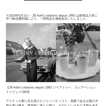
陶器のお取扱いについてこちらをご確認ください。
→
陶器のお取扱いについて
※2024年6月1日～ JB AdeV,créations depuis 1993 は新商品入荷に
伴う輸送費削減により、一部商品を価格改定いたしました。
【JB AdeV,créations depuis 1993 ジベアドゥベ クレアーション
ドゥプュイ1993】
アスティエ家に生を受けたジャンバティスト。画家である父親の才
能を受け継ぎ、建築科に進んだ彼は、そのたぐいまれな才能を余す