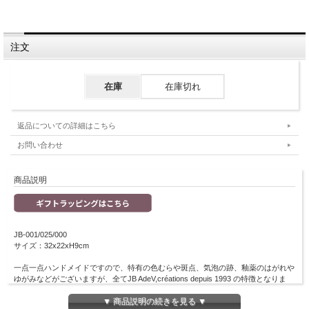
注文
在庫
在庫切れ
返品についての詳細はこちら
お問い合わせ
商品説明
JB-001/025/000
サイズ：32x22xH9cm
一点一点ハンドメイドですので、特有の色むらや斑点、気泡の跡、釉薬のはがれや
ゆがみなどがございますが、全てJB AdeV,créations depuis 1993 の特徴となりま
す。予めご了承ください。
※電子レンジ不可
▼ 商品説明の続きを見る ▼