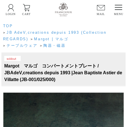
LOGIN
CART
MAIL
TOP
JB AdeV,creations depuis 1993 (Collection
>
REGARDS)
Margot | マルゴ
>
テーブルウェア
陶器・磁器
>
>
PICK UP
Margot マルゴ コンパートメントプレート /
JBAdeV,creations depuis 1993 |Jean Baptiste Astier de
Villatte (JB-001/025/000)