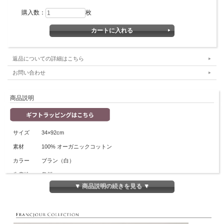
購入数：
枚
返品についての詳細はこちら
お問い合わせ
商品説明
サイズ
34×92cm
素材
100% オーガニックコットン
カラー
ブラン（白）
生産地
泉州
最高級綿糸であるピマ綿の中でも 長繊維のコーマ糸のみを選りすぐり、
▼ 商品説明の続きを見る ▼
可能な限り甘撚りで紡績、特殊な技術で織り上げています。
紡績から織機までこだわった 職人の技により、ピマ綿の持つ本来の光沢や柔らか
さを最大限に引き出しています。