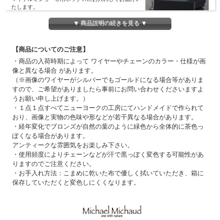
たします。
ギフト用ラッピング（リボンがけ）をご希望の方は
▼ 商品説明の続きを見る ▼
選択項目よりご指定ください。（100円+税）
【商品についてのご注意】
・商品の入荷時期によって ワイヤーやチェーンのカラー・仕様が画
像と異なる場合 があります。
（※画像のワイヤーがシルバーでもゴールドになる場合等がありま
すので、ご希望がありましたら事前にお問い合わせくださいますよ
うお願い申し上げます。）
・１点１点すべてニューヨークの工房にてハンドメイドで作られて
おり、画像と実物の色味や形などが若干異なる場合があります。
・経年変化でブロンズが自然の葉のように緑色から全体的に茶色っ
ぽくなる場合があります。
アンティークな雰囲気をお楽しみ下さい。
・使用頻度によりチェーンなどが汗で黒っぽく変色する可能性があ
りますのでご注意ください。
・お手入れ方法：こまめに乾いた布で優しく拭いていただき、箱に
保存していただくと変色しにくくなります。