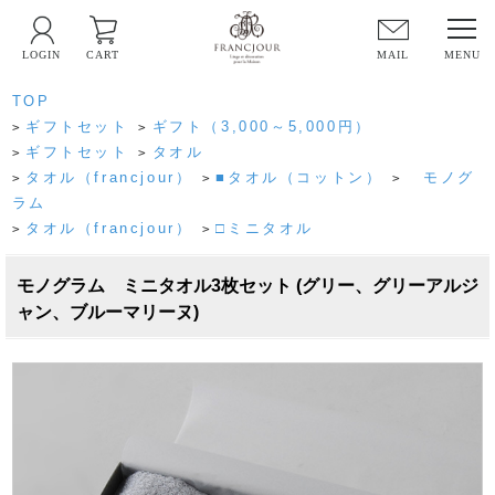
LOGIN
CART
MAIL
TOP
ギフトセット
ギフト（3,000～5,000円）
>
>
ギフトセット
タオル
>
>
タオル（francjour）
■タオル（コットン）
モノグ
>
>
>
ラム
タオル（francjour）
□ミニタオル
>
>
モノグラム ミニタオル3枚セット (グリー、グリーアルジ
ャン、ブルーマリーヌ)