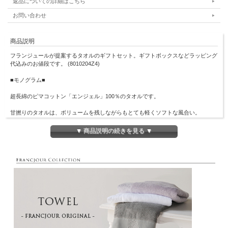
返品についての詳細はこちら
お問い合わせ
商品説明
フランジュールが提案するタオルのギフトセット。ギフトボックスなどラッピング
代込みのお値段です。 (8010204Z4)
■モノグラム■
超長綿のピマコットン「エンジェル」100％のタオルです。
甘撚りのタオルは、ボリュームを残しながらもとても軽くソフトな風合い。
また、毛羽を内側に巻き込む紡績方法のため、毛羽落ちしにくく、シルクのような
光沢と滑らかさが特徴です。
▼ 商品説明の続きを見る ▼
愛媛県今治市はタオルの産地として、百十余年の歴史と伝統を受け継いできまし
た。
現在、今治で作られるタオルは様々な取り組みや技術の開発により、JAPANブラン
ドとして世界に注目されています。
撮影時の光加減により、画像と実物の色が異なる場合がございます。予めご了承下
さい。
※ギフトボックのサイズが変更になる場合もあります。
セット内容
ミニタオルハンカチ 3枚