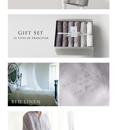
グリー / グリーアルジャン / ブルーマリーヌ
カラー
各色1枚ずつ
サイズ(cm)
ミニタオルハンカチ：25×25
素材
100% ピマコットン
生産地
今治
■お祝い事など、のし紙やのしカードのご希望も承ります。
のし紙ご希望の場合はリボンが干渉してしまうため、リボンなしでのお届けとなり
ます。
・内のし: お箱にのしをかけて、包装致します。
・外のし: お箱に包装して、のしをかけます。
一般的に、ご自身で持参される場合は外のし、先方様へ宅配される場合は内のしに
される方が多いようです。
どちらでも失礼になる事はありません。
・のしカード: お箱の中にお入れし、お箱にリボンをおかけします。