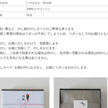
(cm)
バスタオル：70×130
100% ピマコットン
地
今治
祝い事など、のし紙やのしカードのご希望も承ります。
紙ご希望の場合はリボンが干渉してしまうため、リボンなしでのお届けとな
のし: お箱にのしをかけて、包装致します。
のし: お箱に包装して、のしをかけます。
般的に、ご自身で持参される場合は外のし、先方様へ宅配される場合は内のし
らでも失礼になる事はありません。
しカード: お箱の中にお入れし、お箱にリボンをおかけします。