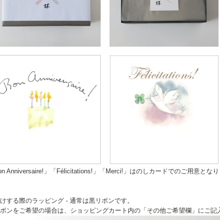
n Anniversaire!」「Félicitations!」「Merci!」はのしカードでのご用意と
けする際のラッピング - 通常は黒リボンです。
ボンをご希望の場合は、ショッピングカート内の「その他ご希望欄」にご記