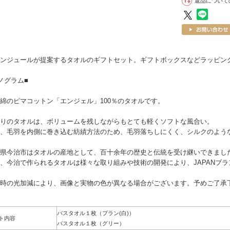
返品について
ンジュールが提案するタオルのギフトセット。ギフトボックスなどラッピング代込み
ノグラム■
綿のピマコットン「エンジェル」100％のタオルです。
りのタオルは、ボリュームを残しながらもとても軽くソフトな風合い。
、毛羽を内側に巻き込む紡績方法のため、毛羽落ちしにくく、シルクのよう
県今治市はタオルの産地として、百十余年の歴史と伝統を受け継いできまし
、今治で作られるタオルは様々な取り組みや技術の開発により、JAPANブ
時の光加減により、画像と実物の色が異なる場合がございます。予めご了承
バスタオル１枚（ブラン(白)）
ト内容
バスタオル１枚（グリー）