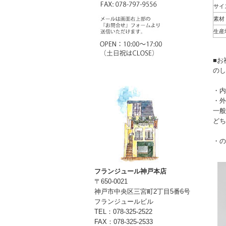
サイズ
素材
生産
■お
のし
・内
・外
一
どち
・の
フランジュール神戸本店
〒650-0021
神戸市中央区三宮町2丁目5番6号
フランジュールビル
TEL：078-325-2522
FAX：078-325-2533