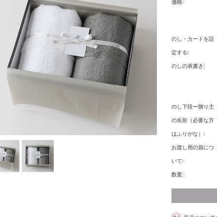
価格:
のし・カードを設
定する:
のしの表書き:
のし下段ー贈り主
の名前（必要な方
はふりがな）:
お渡し用の袋につ
いて:
数量: