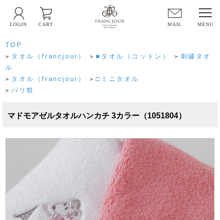
LOGIN
CART
MAIL
TOP
タオル（francjour）
■タオル（コットン）
刺繍タオ
>
>
>
ル
タオル（francjour）
□ミニタオル
>
>
パリ祭
>
マドモアゼルタオルハンカチ 3カラー（1051804）