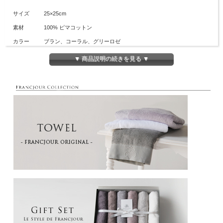
サイズ
25×25cm
素材
100% ピマコットン
カラー
ブラン、コーラル、グリーロゼ
生産地
今治
▼ 商品説明の続きを見る ▼
フランジュールオリジナルタオルに、ねずみモチーフの刺繍を施しました。
アメリカ南西部で生産されるスーピマ綿は、しなやかで柔らかく、独特の光沢が美
しい綿糸。
特殊な紡績方法で撚り回数を少なくし、ボリュームを残しながらもとても軽くソフ
トな風合いを実現しています。
撮影時の光加減により、画像と実物の色が異なる場合がございます。予めご了承下
さい。