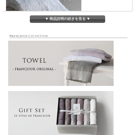
▼ 商品説明の続きを見る ▼
サイズ
20×23cm
素材
100% コットン ジャガード織り
カラー
ブラン（白）／グレージュ
生産地
今治
ジャガード織りを施したタオル。
グレージュはモチーフがより浮かび上がる様にグランドに色糸を入れました。
レースをあしらったタオルは、インテリアに優雅なアクセントを与えてくれます。
ブラン（白）の表面がシャーリングからパイルへ変更になりました。
撮影時の光加減により、画像と実物の色が異なる場合がございます。予めご了承下
さい。