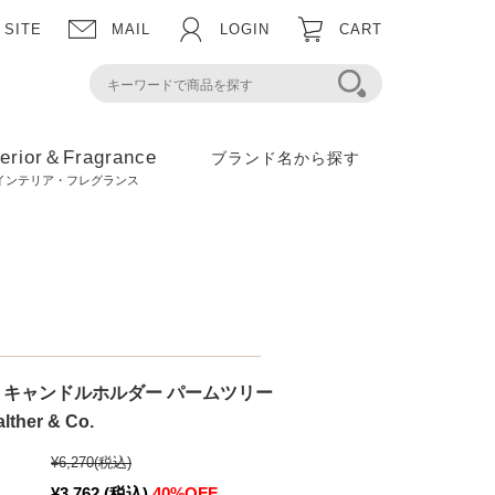
 SITE
MAIL
LOGIN
CART
terior＆Fragrance
ブランド名から探す
インテリア・フレグランス
T】キャンドルホルダー パームツリー
ther & Co.
¥6,270
(税込)
¥3,762
(税込)
40%OFF