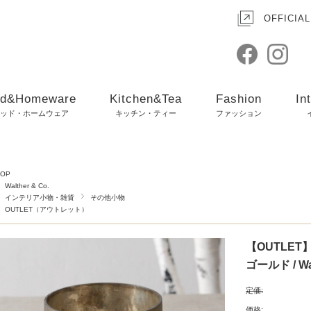
OFFICIAL
d&Homeware
Kitchen&Tea
Fashion
In
ッド・ホームウェア
キッチン・ティー
ファッション
TOP
Walther & Co.
インテリア小物・雑貨
その他小物
OUTLET（アウトレット）
【OUTLE
ゴールド / Wal
定価:
価格: