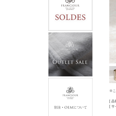
※こ
[ 品
[ サ