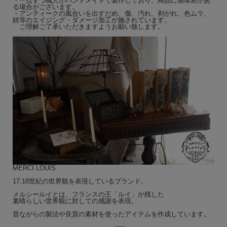
・一点ずつ職人がハンドメイドで製作しており、商品に個体差があ
る場合がございます。
・素材の性質上、写真と色目が異なる場合がございます。
・アンティークの風合いを出すだめ、傷、汚れ、剥がれ、色ムラ、
・撮影時の光加減により、画像と実物の色等異なる場合がございます。
錆等のエイジング・ダメージ加工が施されています。
ご理解ご了承いただきますようお願い致します。
上記の点、予めご了承下さい。
MERCI LOUIS
17,18世紀の世界観を表現しているブランド。
メルシールイとは、フランスの王「ルイ」が残した
素晴らしい世界観に対しての感謝を表現。
昔ながらの製法や良質の素材を使ったアイテムを作成しています。