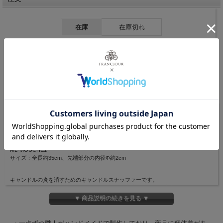
在庫
在庫切れ
返品についての詳細はこちら
お問い合わせ
商品説明
ML-MOUCHE1
サイズ：全長約35cm、先端部分の内径Φ約2cm
キャンドルの炎を消すためのキャンドルスナッファーです。
先端にはクロスがついたクラウンのデザインで高貴な雰囲気を演出します。
柄が長く凝ったデザイン。
▼ 商品説明の続きを見る ▼
すこし高い場所に灯したキャンドルも消しやすく、キャンドルのそばに置いておき
たくなる逸品です。