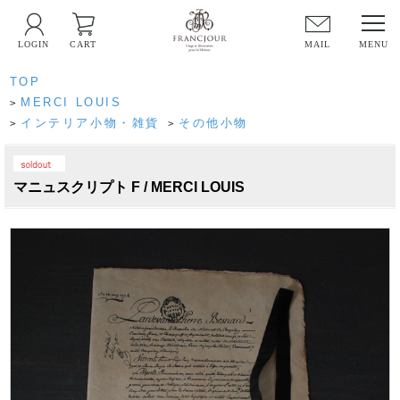
LOGIN
CART
MAIL
TOP
MERCI LOUIS
>
インテリア小物・雑貨
その他小物
>
>
PICK UP
マニュスクリプト F / MERCI LOUIS