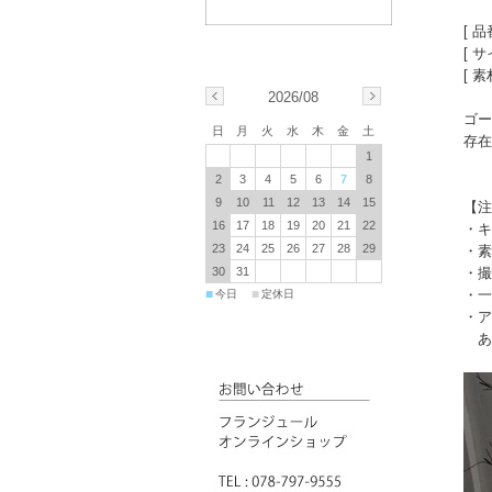
[ 品
[ サ
[ 素
2026/08
ゴー
日
月
火
水
木
金
土
存在
1
2
3
4
5
6
7
8
9
10
11
12
13
14
15
【注
16
17
18
19
20
21
22
・キ
23
24
25
26
27
28
29
・素
・撮
30
31
・一
■
■
今日
定休日
・ア
あ