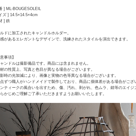
番 ] ML-BOUGESOLEIL
イズ ] 14.5×14.5×4cm
材 ] 鉄
ルドに加工されたキャンドルホルダー。
感があるエレガントなデザインで、洗練されたスタイルを演出できます。
意事項】
ャンドルは撮影備品です。商品には含まれません。
材の性質上、写真と色目が異なる場合がございます。
影時の光加減により、画像と実物の色等異なる場合がございます。
点ずつ職人がハンドメイドで製作しており、商品に個体差がある場合がござ
ンティークの風合いを出すため、傷、汚れ、剥がれ、色ムラ、錆等のエイジ
らかじめご理解ご了承いただきますようお願いいたします。