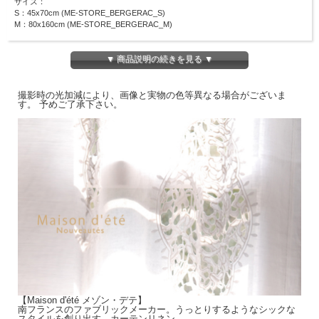
サイズ：
S：45x70cm (ME-STORE_BERGERAC_S)
M：80x160cm (ME-STORE_BERGERAC_M)
カーテン：100%リネン
上飾り部分：100%コットン
▼ 商品説明の続きを見る ▼
リネン&コットンの優しい風合いのカーテンです。ポールに通してお使い頂けま
す。フレンチインテリアにぴったりです。
撮影時の光加減により、画像と実物の色等異なる場合がございま
す。 予めご了承下さい。
ふわりと風を受けて揺れる、美しいカーテンです。
【Maison d'été メゾン・デテ】
南フランスのファブリックメーカー。うっとりするようなシックな
スタイルを創り出す、カーテンリネン。