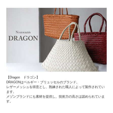
モードのファッションでも、ナチュラルなファッションにも持って頂ける色んな表
情のあるバッグです。
1点1点手作りのため、掲載サイズと異なる場合がございます。
撮影時の光加減により、画像と実物の色等異なる場合がございます。予めご了承下
さい。
バッグに付いている紙タグはビンテージ感を出すための加工が施されています。
革は染料や顔料を使って染色しています。これらの染料は水に溶けやすいため、雨
の日や気温・湿度が高く汗をかきやすい日には、色落ち・色移りのリスクが高まり
ます。
湿度の高い日には、なるべく革が濡れないように注意しながらお使いいただく、ま
たは薄い色（白など）の洋服は避け、濃い色の洋服を合わせていただくと、万一色
が移った場合でも目立ちません。
基本的に色落ちを完全にとめる方法はなく、靴などに使う防水スプレーでコーティ
【Dragon ドラゴン】
ングすると、多少の色落ちを抑える効果があります。
DRAGONはベルギー・ブリュッセルのブランド。
レザーメッシュを得意とし、熟練された職人によって製作されてい
ます。
メゾンブランドにも素材を提供し、技術力の高さは認められていま
す。