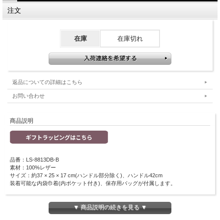
注文
在庫
在庫切れ
返品についての詳細はこちら
お問い合わせ
商品説明
品番：LS-8813DB-B
素材：100%レザー
サイズ：約37 × 25 × 17 cm(ハンドル部分除く)、ハンドル42cm
装着可能な内袋巾着(内ポケット付き)、保存用バッグが付属します。
細いレザーをクロスに編みあげたレザーメッシュバッグは、熟練された職人の手仕
事で1点1点作成されています。
▼ 商品説明の続きを見る ▼
革製品ならではの丈夫さと、DRAGON社の技術で軽さも実現しています。