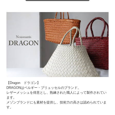
革製品ならではの丈夫さと、DRAGON社の技術で軽さも実現しています。
モードのファッションでも、ナチュラルなファッションにも持って頂ける色んな表
情のあるバッグです。
1点1点手作りのため、掲載サイズと異なる場合がございます。
撮影時の光加減により、画像と実物の色等異なる場合がございます。予めご了承下
さい。
バッグに付いている紙タグはビンテージ感を出すための加工が施されています。
革は染料や顔料を使って染色しています。これらの染料は水に溶けやすいため、雨
の日や気温・湿度が高く汗をかきやすい日には、色落ち・色移りのリスクが高まり
ます。
湿度の高い日には、なるべく革が濡れないように注意しながらお使いいただく、ま
たは薄い色（白など）の洋服は避け、濃い色の洋服を合わせていただくと、万一色
が移った場合でも目立ちません。
基本的に色落ちを完全にとめる方法はなく、靴などに使う防水スプレーでコーティ
【Dragon ドラゴン】
ングすると、多少の色落ちを抑える効果があります。
DRAGONはベルギー・ブリュッセルのブランド。
レザーメッシュを得意とし、熟練された職人によって製作されてい
ます。
メゾンブランドにも素材を提供し、技術力の高さは認められていま
す。