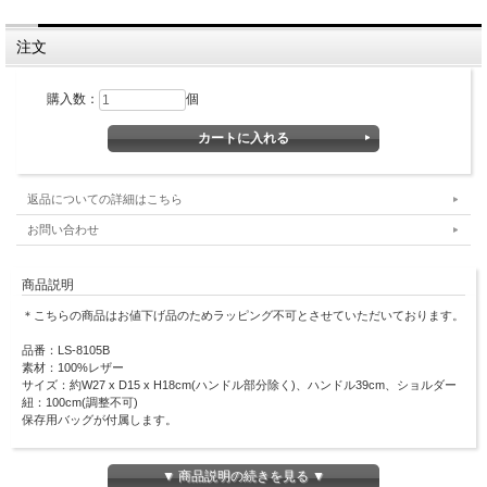
注文
購入数：
個
返品についての詳細はこちら
お問い合わせ
商品説明
＊こちらの商品はお値下げ品のためラッピング不可とさせていただいております。
品番：LS-8105B
素材：100%レザー
サイズ：約W27 x D15 x H18cm(ハンドル部分除く)、ハンドル39cm、ショルダー
紐：100cm(調整不可)
保存用バッグが付属します。
ショルダーと手持ちの2WAYで使える、クロス織りのレザーバッグ。
熟練された職人の手仕事で1点1点作成されています。
▼ 商品説明の続きを見る ▼