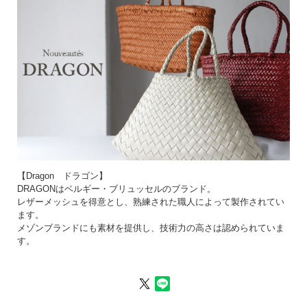
1点1点手作りのため、掲載サイズと異なる場合がございます。
撮影時の光加減により、画像と実物の色等異なる場合がございます。予めご了承下
さい。
バッグに付いている紙タグはビンテージ感を出すための加工が施されています。
革は染料や顔料を使って染色しています。これらの染料は水に溶けやすいため、雨
の日や気温・湿度が高く汗をかきやすい日には、色落ち・色移りのリスクが高まり
ます。
湿度の高い日には、なるべく革が濡れないように注意しながらお使いいただく、ま
たは薄い色（白など）の洋服は避け、濃い色の洋服を合わせていただくと、万一色
が移った場合でも目立ちません。
基本的に色落ちを完全にとめる方法はなく、靴などに使う防水スプレーでコーティ
【Dragon ドラゴン】
ングすると、多少の色落ちを抑える効果があります。
DRAGONはベルギー・ブリュッセルのブランド。
レザーメッシュを得意とし、熟練された職人によって製作されてい
ます。
メゾンブランドにも素材を提供し、技術力の高さは認められていま
す。