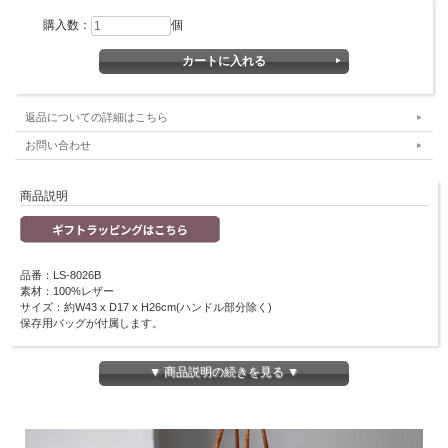
購入数：
個
返品についての詳細はこちら
お問い合わせ
商品説明
品番：LS-8026B
素材：100%レザー
サイズ：約W43 x D17 x H26cm(ハンドル部分除く)
保存用バッグが付属します。
レザーをクロスに編みあげたレザーメッシュバッグは、熟練された職人の手仕事で
1点1点作成されています。
▼ 商品説明の続きを見る ▼
革製品ならではの丈夫さと、DRAGON社の技術で軽さも実現しています。
モードのファッションでも、ナチュラルなファッションにも持って頂ける色んな表
情のあるバッグです。