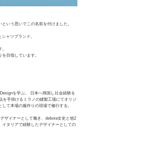
いという思いでこの名前を付けました。
ったシャツブランド。
す。
りを目指しています。
ashion Designを学ぶ。 日本へ帰国し社会経験を
iの革製品を手掛けるミラノの縫製工場にてオリジ
として本場の服作りの現場で修行する。
ョンデザイナーとして働き、debora女史と他2
。イタリアで経験したデザイナーとしての