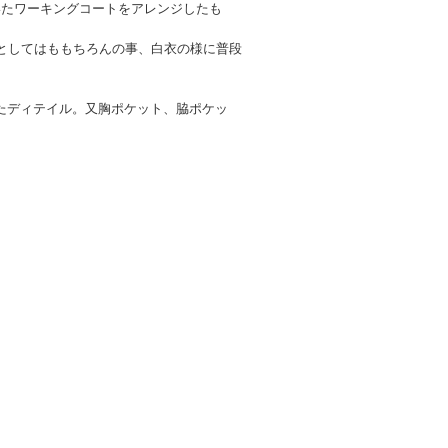
いたワーキングコートをアレンジしたも
スとしてはももちろんの事、白衣の様に普段
たディテイル。又胸ポケット、脇ポケッ