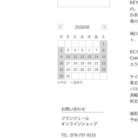
KE
の。
白衣
着の
2026/08
袖口
日
月
火
水
木
金
土
ト、
1
2
3
4
5
6
7
8
KC-
9
10
11
12
13
14
15
Co
16
17
18
19
20
21
22
カラ
23
24
25
26
27
28
29
サイ
30
31
着丈
■
■
今日
定休日
バス
肩幅
裄丈
撮影
予め