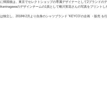
に帰国後は、東京でセレクトショップの専属デザイナーとして2ブランドの
mikaninagawaのデザインチームの1員として蜷川実花さんの写真をプリン
は独立し、2018年2月より自身のシャツブランド ’KEYCO’の企画 ・販売 