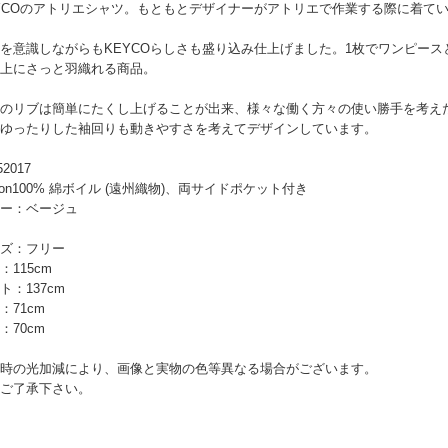
YCOのアトリエシャツ。もともとデザイナーがアトリエで作業する際に着て
を意識しながらもKEYCOらしさも盛り込み仕上げました。1枚でワンピー
上にさっと羽織れる商品。
のリブは簡単にたくし上げることが出来、様々な働く方々の使い勝手を考え
ゆったりした袖回りも動きやすさを考えてデザインしています。
52017
tton100% 綿ボイル (遠州織物)、両サイドポケット付き
ー：ベージュ
ズ：フリー
：115cm
ト：137cm
：71cm
：70cm
時の光加減により、画像と実物の色等異なる場合がございます。
ご了承下さい。