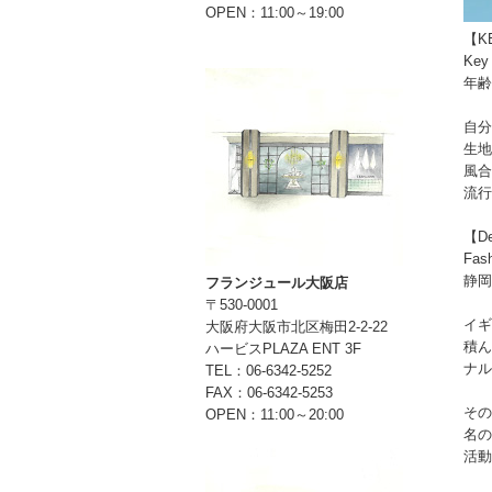
OPEN：11:00～19:00
【K
Key
年齢
自分
生地
風合
流行
【Des
Fas
静岡
フランジュール大阪店
〒530-0001
イギリ
大阪府大阪市北区梅田2-2-22
積ん
ハービスPLAZA ENT 3F
ナル
TEL：06-6342-5252
FAX：06-6342-5253
その
OPEN：11:00～20:00
名の
活動