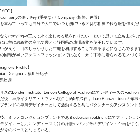
EYCO】
 Companyの略：Key (重要な) + Company (相棒、仲間)
を重ねていっても自分の人生でいつも側にいる大切な相棒の様な服を作りた
なりのstylingや工夫で永く楽しめる服を作りたい、という思いで立ち上が
には主に綿織物の産地で栄える静岡県の遠州織物を使用しています。
いが良く、目のしっかりした生地を利用することで着るほどになじんできま
の回転が早いファストファッションではなく、永く丁寧に着られるモノづく
igner's Profile】
hion Designer：福川登紀子
県出身
スのLondon Institute -London College of FashionにてレディースのF
だ後、単身イタリア・ミラノへ渡伊し約5年滞在 。Loro PianaやBrion
ブランドの専属デザイナーとして活動すると共にパタンナーのアシスタント
後、ミラノコレクションブランドであるdeborasinibaldi s.r.lにてファッシ
デザイナーと共にレディース向けの洋服やバッグ等のデザイン・企画を行う
が今のベースとなっている。