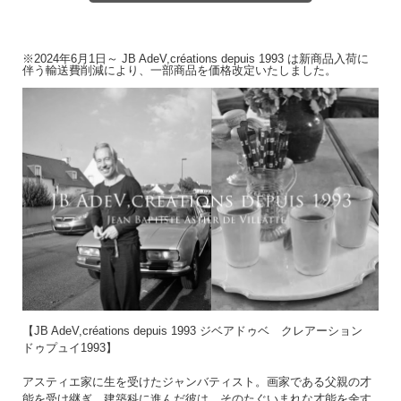
陶器のお取扱いについてこちらをご確認ください。
→
陶器のお取扱いについて
※2024年6月1日～ JB AdeV,créations depuis 1993 は新商品入荷に
伴う輸送費削減により、一部商品を価格改定いたしました。
【JB AdeV,créations depuis 1993 ジベアドゥベ クレアーション
ドゥプュイ1993】
アスティエ家に生を受けたジャンバティスト。画家である父親の才
能を受け継ぎ、建築科に進んだ彼は、そのたぐいまれな才能を余す