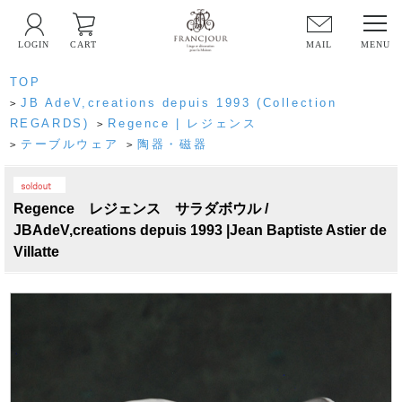
LOGIN
CART
MAIL
TOP
JB AdeV,creations depuis 1993 (Collection
>
REGARDS)
Regence | レジェンス
>
テーブルウェア
陶器・磁器
>
>
PICK UP
Regence レジェンス サラダボウル /
JBAdeV,creations depuis 1993 |Jean Baptiste Astier de
Villatte