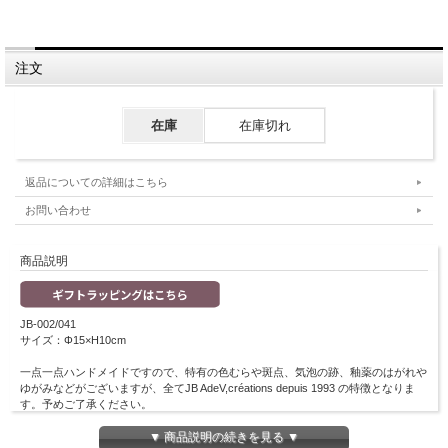
注文
在庫
在庫切れ
返品についての詳細はこちら
お問い合わせ
商品説明
JB-002/041
サイズ：Φ15×H10cm
一点一点ハンドメイドですので、特有の色むらや斑点、気泡の跡、釉薬のはがれや
ゆがみなどがございますが、全てJB AdeV,créations depuis 1993 の特徴となりま
す。予めご了承ください。
※電子レンジ不可
▼ 商品説明の続きを見る ▼