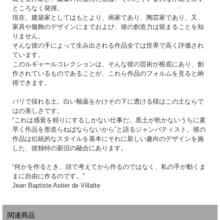
ところなく発揮。
現在、建築家としてはもとより、画家であり、陶芸家であり、又、
家具や服飾のデザインにまでおよび、彼の創造力は留まることを知
りません。
そんな彼の手によって生み出される作品全ては世界で高く評価され
ています。
このルギャールコレクションは、そんな彼の芸術が根底にあり、創
作されているものであることが、これら作品のフォルムを見ると納
得できます。
パリで採れる土。白い釉薬をかけその下に透ける様はこの土ならで
はの美しさです。
“これは感覚を頼りにするしかない仕事だ。黒土が乾かないうちに素
早く作品を形造らねばならないから”と語るジャンバティスト。彼の
作品は伝統的なスタイルを基本にそれに新しい趣向のデザインを施
した、彼独特の新旧の融合にあります。
“何かを作るとき、頭で考えてから作るのではなく、私の手が動くま
まに自由に作るのです。”
Jean Baptiste Astier de Villatte
関連商品