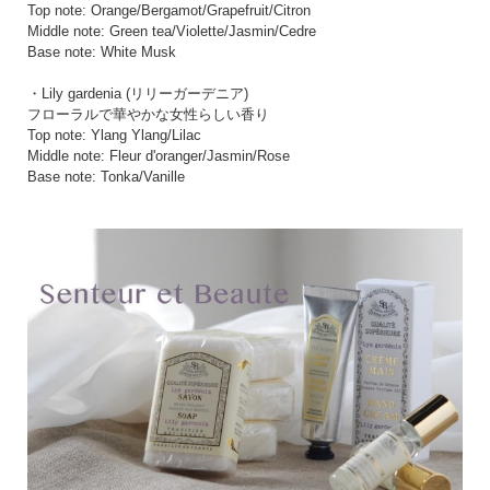
Top note: Orange/Bergamot/Grapefruit/Citron
Middle note: Green tea/Violette/Jasmin/Cedre
Base note: White Musk
・Lily gardenia (リリーガーデニア)
フローラルで華やかな女性らしい香り
Top note: Ylang Ylang/Lilac
Middle note: Fleur d'oranger/Jasmin/Rose
Base note: Tonka/Vanille