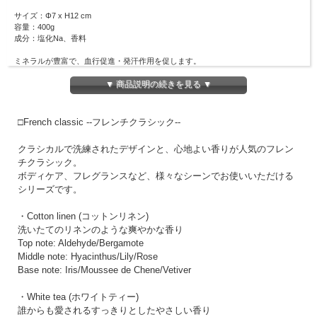
サイズ：Φ7 x H12 cm
容量：400g
成分：塩化Na、香料
ミネラルが豊富で、血行促進・発汗作用を促します。
バスタブに手の平１～２杯入れてよくかき混ぜて、ご使用ください。
お湯に溶けやすい細かい粒子のバスソルトです。
▼ 商品説明の続きを見る ▼
撮影時の光加減により、画像と実物の色が異なる場合がございます。予めご了承下
さい。
□French classic --フレンチクラシック--
クラシカルで洗練されたデザインと、心地よい香りが人気のフレン
チクラシック。
ボディケア、フレグランスなど、様々なシーンでお使いいただける
シリーズです。
・Cotton linen (コットンリネン)
洗いたてのリネンのような爽やかな香り
Top note: Aldehyde/Bergamote
Middle note: Hyacinthus/Lily/Rose
Base note: Iris/Moussee de Chene/Vetiver
・White tea (ホワイトティー)
誰からも愛されるすっきりとしたやさしい香り