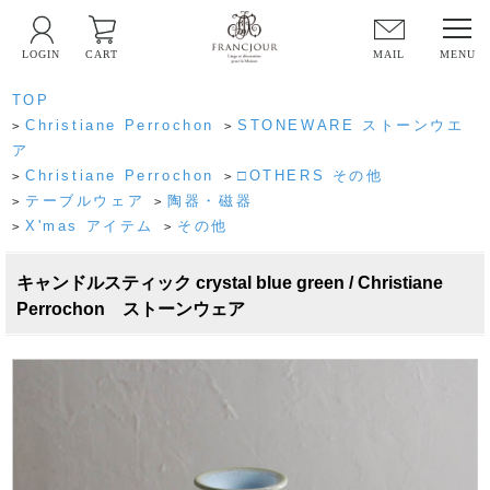
LOGIN
CART
MAIL
TOP
Christiane Perrochon
STONEWARE ストーンウエ
>
>
ア
Christiane Perrochon
□OTHERS その他
>
>
テーブルウェア
陶器・磁器
>
>
X'mas アイテム
その他
>
>
キャンドルスティック crystal blue green / Christiane
Perrochon ストーンウェア