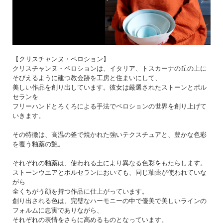
【クリスチャンヌ・ペロション】
クリスチャンヌ・ペロションは、イタリア、トスカーナの丘の上に
そびえるように建つ教会跡を工房と住まいにして、
美しい作品を創り出しています。彼女は厳選されたストーンとポル
セランを
フリーハンドとろくろによる手法でペロションの世界を創り上げて
いきます。
その特徴は、高温の釜で焼かれた強いテクスチュアと、豊かな色彩
を覆う釉薬の艶。
それぞれの釉薬は、使われる土により異なる色彩をもたらします。
ストーンウエアとポルセランにおいても、同じ釉薬が使われていな
がら
全くちがう顔を持つ作品に仕上がっています。
創り出される色は、完璧なハーモニーの中で優美で美しいラインの
フォルムに忠実でありながら、
それぞれの表情をさらに高めるものとなっています。