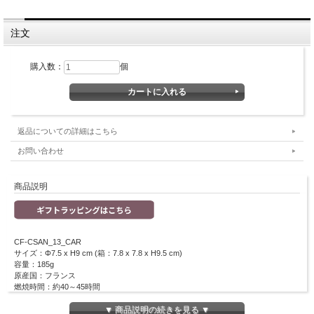
注文
購入数：
個
返品についての詳細はこちら
お問い合わせ
商品説明
CF-CSAN_13_CAR
サイズ：Φ7.5 x H9 cm (箱：7.8 x 7.8 x H9.5 cm)
容量：185g
原産国：フランス
燃焼時間：約40～45時間
非常に甘いウッディ系の香りです。官能的で贅沢な香りはとても魅惑的です。
▼ 商品説明の続きを見る ▼