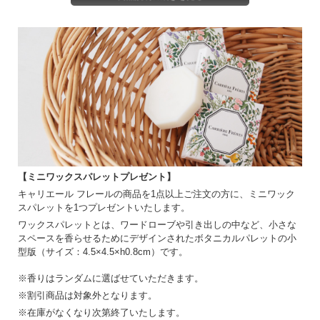
【使用方法】
・火のついたキャンドルを放置したり、2時間以上燃やし続けないでください。
・キャンドルは必ず表面全体が液化するまで燃やし、再点火する前には凝固させて
ください。
・芯は常に約0.6 cmに切りそろえ、黒煙が出ないようにします。
・ロウが溶けている間に芯をそっと立て直してください。
・キャンドルを置く面は常に保護してください。
・ロウの残りが約0.6 cm程になったら、キャンドルを吹き消し、完全に冷ましてか
ら安全に廃棄してください。
※撮影時の光加減により、画像と実物の色が異なる場合がございます。予めご了承
下さい。
【ミニワックスパレットプレゼント】
キャリエール フレールの商品を1点以上ご注文の方に、ミニワック
スパレットを1つプレゼントいたします。
ワックスパレットとは、ワードローブや引き出しの中など、小さな
スペースを香らせるためにデザインされたボタニカルパレットの小
型版（サイズ：4.5×4.5×h0.8cm）です。
※香りはランダムに選ばせていただきます。
※割引商品は対象外となります。
※在庫がなくなり次第終了いたします。