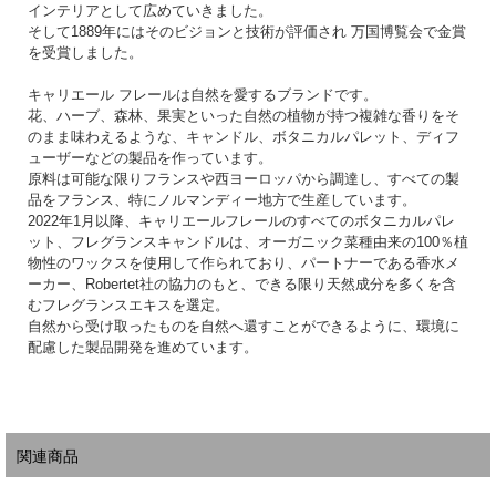
インテリアとして広めていきました。
そして1889年にはそのビジョンと技術が評価され 万国博覧会で金賞
を受賞しました。
キャリエール フレールは自然を愛するブランドです。
花、ハーブ、森林、果実といった自然の植物が持つ複雑な香りをそ
のまま味わえるような、キャンドル、ボタニカルパレット、ディフ
ューザーなどの製品を作っています。
原料は可能な限りフランスや西ヨーロッパから調達し、すべての製
品をフランス、特にノルマンディー地方で生産しています。
2022年1月以降、キャリエールフレールのすべてのボタニカルパレ
ット、フレグランスキャンドルは、オーガニック菜種由来の100％植
物性のワックスを使用して作られており、パートナーである香水メ
ーカー、Robertet社の協力のもと、できる限り天然成分を多くを含
むフレグランスエキスを選定。
自然から受け取ったものを自然へ還すことができるように、環境に
配慮した製品開発を進めています。
関連商品