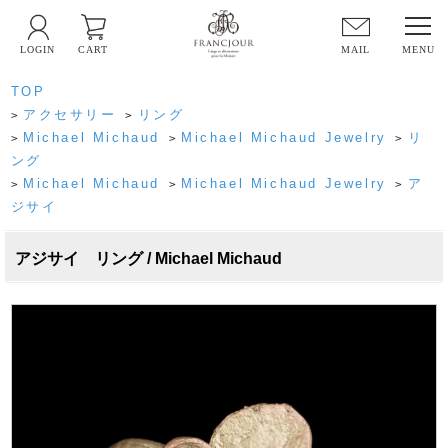
LOGIN
CART
MAIL
TOP
アクセサリー
リング
>
>
Michael Michaud
Michael Michaud Jewelry
リ
>
>
>
ング
Michael Michaud
Michael Michaud Jewelry
ア
>
>
>
ジサイ
アジサイ リング / Michael Michaud