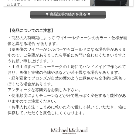
たします。
ギフト用ラッピング（リボンがけ）をご希望の方は
▼ 商品説明の続きを見る ▼
選択項目よりご指定ください。（100円+税）
【商品についてのご注意】
・商品の入荷時期によって ワイヤーやチェーンのカラー・仕様が画
像と異なる場合 があります。
（※画像のワイヤーがシルバーでもゴールドになる場合等がありま
すので、ご希望がありましたら事前にお問い合わせくださいますよ
うお願い申し上げます。）
・１点１点すべてニューヨークの工房にてハンドメイドで作られて
おり、画像と実物の色味や形などが若干異なる場合があります。
・経年変化でブロンズが自然の葉のように緑色から全体的に茶色っ
ぽくなる場合があります。
アンティークな雰囲気をお楽しみ下さい。
・使用頻度によりチェーンなどが汗で黒っぽく変色する可能性があ
りますのでご注意ください。
・お手入れ方法：こまめに乾いた布で優しく拭いていただき、箱に
保存していただくと変色しにくくなります。