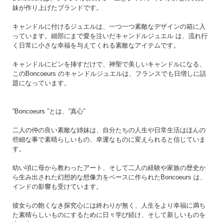
妹が作り上げたブランドです。
キャンドルに付けるジュエルは、一つ一つ素敵なデザインの箱に入
っています。細部にまで愛を注いだキャンドルジュエル は、流れ行
く日常に小さな幸福を与えてくれる素敵なアイテムです。
キャンドルにピンを挿すだけで、神聖で美しいキャンドルになる、
このBoncoeurs のキャンドルジュエルは、フランスでも日増しに話
題になっています。
”Boncoeurs ”とは、”真心”
二人の仲の良い素敵な姉妹は、自分たちの人生や日常生活はほんの
些細な事で素晴らしいもの、幸運なものに変えられると信じていま
す。
幼い頃に母から教わったアート、そして二人の経験や家族の歴史か
ら生み出された幻想的な想像力をベースに作られたBoncoeurs は、
インドの影響も受けています。
彼女らの飽くなき探究心には終わりが無く、人生をより幸福に満ち
た素晴らしいものにするために日々学び続け、そして新しいものを