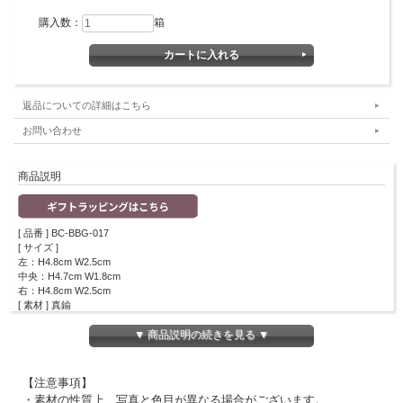
購入数：
箱
返品についての詳細はこちら
お問い合わせ
商品説明
[ 品番 ] BC-BBG-017
[ サイズ ]
左：H4.8cm W2.5cm
中央：H4.7cm W1.8cm
右：H4.8cm W2.5cm
[ 素材 ] 真鍮
※キャンドルはついていません。
▼ 商品説明の続きを見る ▼
”Boncoeurs”のキャンドル用ジュエル。
【注意事項】
炎の形をしたデザインで、キャンドルの先に取り付けて飾れます。
画鋲のように針がついていますので、キャンドルの様子をみながら、ゆっくりと差
・素材の性質上、写真と色目が異なる場合がございます。