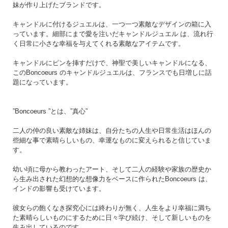
妹が作り上げたブランドです。
キャンドルに付けるジュエルは、一つ一つ素敵なデザインの箱に入
っています。細部にまで愛を注いだキャンドルジュエル は、流れ行
く日常に小さな幸福を与えてくれる素敵なアイテムです。
キャンドルにピンを挿すだけで、神聖で美しいキャンドルになる、
このBoncoeurs のキャンドルジュエルは、フランスでも日増しに話
題になっています。
”Boncoeurs ”とは、”真心”
二人の仲の良い素敵な姉妹は、自分たちの人生や日常生活はほんの
些細な事で素晴らしいもの、幸運なものに変えられると信じていま
す。
幼い頃に母から教わったアート、そして二人の経験や家族の歴史か
ら生み出された幻想的な想像力をベースに作られたBoncoeurs は、
インドの影響も受けています。
彼女らの飽くなき探究心には終わりが無く、人生をより幸福に満ち
た素晴らしいものにするために日々学び続け、そして新しいものを
生み出しているのです。