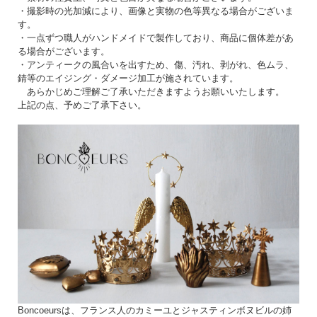
し込んでください。
・撮影時の光加減により、画像と実物の色等異なる場合がございま
太く大きなキャンドルから、細めのキャンドルまで様々なサイズでお使いいただけ
す。
ます。
・一点ずつ職人がハンドメイドで製作しており、商品に個体差があ
る場合がございます。
・アンティークの風合いを出すため、傷、汚れ、剥がれ、色ムラ、
錆等のエイジング・ダメージ加工が施されています。
あらかじめご理解ご了承いただきますようお願いいたします。
上記の点、予めご了承下さい。
Boncoeursは、フランス人のカミーユとジャスティンボヌビルの姉