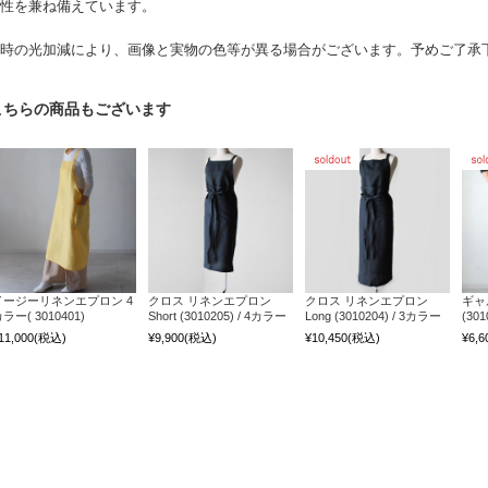
性を兼ね備えています。
時の光加減により、画像と実物の色等が異る場合がございます。予めご了承
こちらの商品もございます
イージーリネンエプロン 4
クロス リネンエプロン
クロス リネンエプロン
ギャ
ラー( 3010401)
Short (3010205) / 4カラー
Long (3010204) / 3カラー
(30
11,000
(税込)
¥9,900
(税込)
¥10,450
(税込)
¥6,6