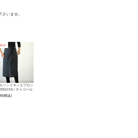
下さいませ。
ルソンリネンエプロン
10501CH) / チャコール
00
(税込)