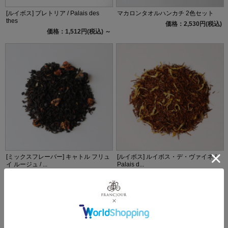
[ルイボス] プレトリア / Palais des
マカロンタオルハンカチ 2色セット
thes
価格：2,530円(税込)
価格：1,512円(税込)
～
[ミックスフレーバー] キャトル フリュ
[ルイボス] ルイボス・デ・ヴァイネ /
イ ルージュ / ...
Palais d...
価格：1,350円(税込)
～
価格：1,620円(税込)
～