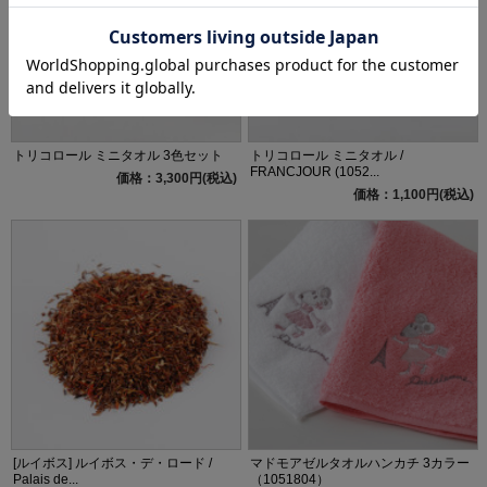
トリコロール ミニタオル 3色セット
トリコロール ミニタオル /
FRANCJOUR (1052...
価格：3,300円(税込)
価格：1,100円(税込)
[ルイボス] ルイボス・デ・ロード /
マドモアゼルタオルハンカチ 3カラー
Palais de...
（1051804）