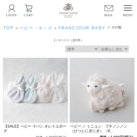
LOGIN
CART
MAIL
>
その他
TOP
ベビー・キッズ
FRANCJOUR BABY
>
>
1 / 1ページ
（全5件）
【SALE】ベビー ラパン オレイユポー
ベビー ／ ミニョン プチノンノン
チ
（ひつじにぎにぎ） （6...