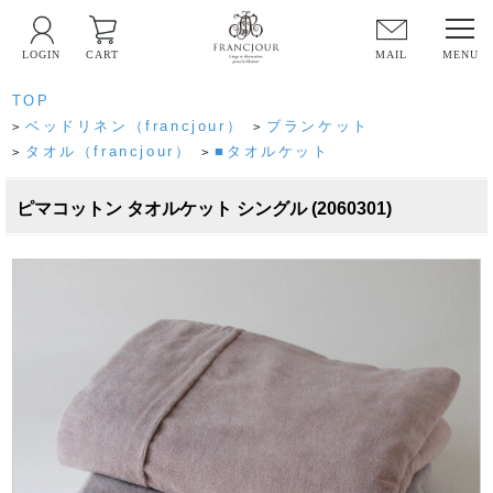
LOGIN
CART
MAIL
TOP
ベッドリネン（francjour）
ブランケット
>
>
タオル（francjour）
■タオルケット
>
>
ピマコットン タオルケット シングル (2060301)