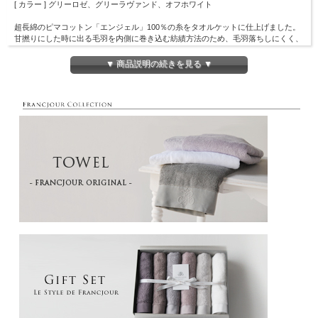
[ カラー ] グリーロゼ、グリーラヴァンド、オフホワイト
超長綿のピマコットン「エンジェル」100％の糸をタオルケットに仕上げました。
甘撚りにした時に出る毛羽を内側に巻き込む紡績方法のため、毛羽落ちしにくく、
シルクのような光沢と滑らかさが特徴です。発色の良い滑らかな糸を使うことで、
フランジュール独自のニュアンスのある色を表現。
▼ 商品説明の続きを見る ▼
柔らかい触り心地のタオルケットは、肌に触れても気持ちよく、心地の良いリラッ
クスタイムをご提供致します。
ソファに掛けておいてもインテリアのアクセントになり、ベッドタイム以外にもお
使いいただきやすい逸品です。
【タオルのお手入れ】
タオルは、始めのうちは毛羽が出ますので、ご使用前に洗ってからお使い下さい。
洗濯時、脱水後に天日干しし、半乾きの時に一度パンパンとふると、パイルが立ち
ふんわりと仕上がります。
乾燥機をお使いの場合は縮みますので、ご注意下さいませ。
※撮影時の光加減により、画像と実物の色等が異る場合がございます。
※生産時期によって製品タグのデザインや仕様が異なる場合がございます。