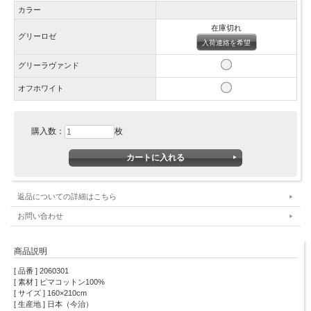
カラー
在庫切れ
グリーロゼ
入荷連絡を希望
グリーラヴァンド
オフホワイト
購入数：
枚
返品についての詳細はこちら
お問い合わせ
商品説明
[ 品番 ] 2060301
[ 素材 ] ピマコットン100%
[ サイズ ] 160×210cm
[ 生産地 ] 日本（今治）