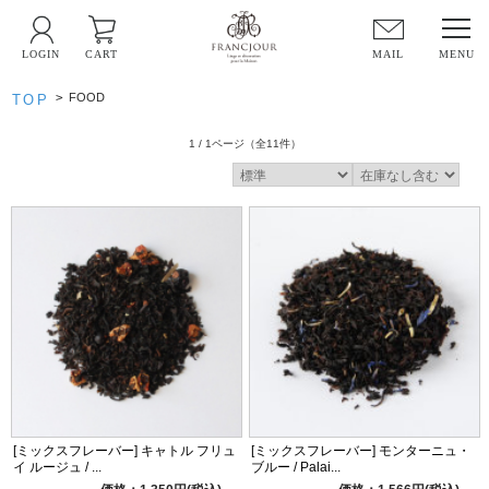
LOGIN
CART
MAIL
>
FOOD
TOP
1 / 1ページ
（全11件）
[ミックスフレーバー] キャトル フリュ
[ミックスフレーバー] モンターニュ・
イ ルージュ / ...
ブルー / Palai...