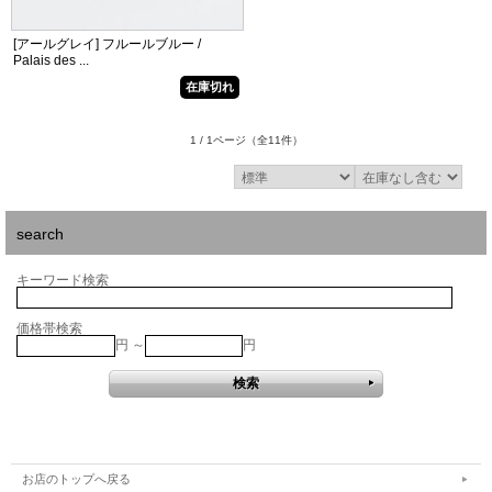
[アールグレイ] フルールブルー /
Palais des ...
在庫切れ
1 / 1ページ
（全11件）
search
キーワード検索
価格帯検索
円 ～
円
お店のトップへ戻る