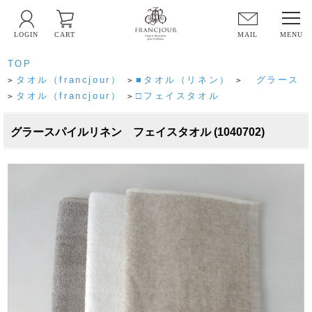
LOGIN
CART
MAIL
TOP
タオル（francjour）
■タオル（リネン）
グラース
>
>
>
タオル（francjour）
□フェイスタオル
>
>
グラースパイルリネン フェイスタオル (1040702)