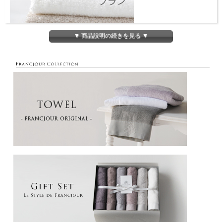
▼ 商品説明の続きを見る ▼
サイズ
34×83cm
パイル：100% リネン、グランド:100％ コットン（全体比
素材
率 リネン65%、コットン35%）
カラー
ブラン（白）／フラックス（生成り）／グレージュ
ヨーロッパ産リネンを使用しています。
リネンをパイル織りする事でより吸水性が増し、肌触りも良く贅沢なタオルに仕上
がりました。
麻独特の上質で爽やかな感触をお楽しみください。
とても吸水性がよいので、シャンプー後のドライタオルとしても、乾きが早くお勧
めです。