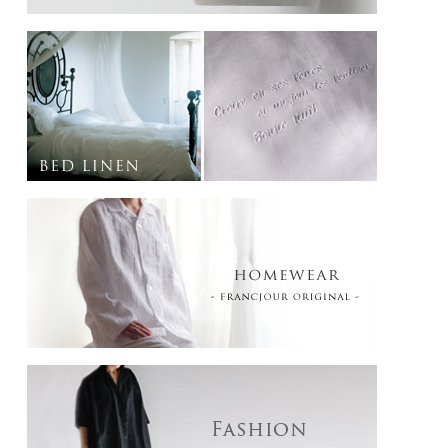
一度お使いいただくと良さがわかる優れものです。
【ご注意】
・リネンは素材の特性上、摩擦により毛羽立ちやすくなっております。
洗濯機をご使用の場合は、洗濯ネットに入れ、デリケートまたは手洗いモードでの
洗濯をお勧めします。
また、洗濯時に他のものへの毛羽の付着を避けるため、最初の洗濯から数回は特に
分けて洗濯することをお勧めします。
・グレージュのお色は、お洗濯によってお色の変化を楽しめる商品となっておりま
す。
（お洗濯を繰り返しますと、徐々にグリーン系のお色味になっていきます。）
撮影時の光加減により、画像と実物の色が異なる場合がございます。予めご了承下
さい。