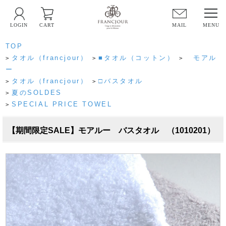
LOGIN
CART
MAIL
TOP
タオル（francjour）
■タオル（コットン）
モアル
>
>
>
ー
タオル（francjour）
□バスタオル
>
>
夏のSOLDES
>
SPECIAL PRICE TOWEL
>
【期間限定SALE】モアルー バスタオル （1010201）