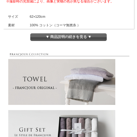
※撮影時の光加減により、画像と実物の色が異なる場合がございます。
サイズ
62×120cm
素材
100% コットン（コーマ無撚糸 ）
カラー
ブラン（白）／グレージュ
▼ 商品説明の続きを見る ▼
生産地
泉州
長繊維のコーマ糸を、撚り（より）をかけずに特殊製法で織り上げる事で、
コットンの素材をそのまま感じて頂けるふんわりソフトなタオルに仕上がりまし
た。
撮影時の光加減により、画像と実物の色が異なる場合がございます。予めご了承下
さい。