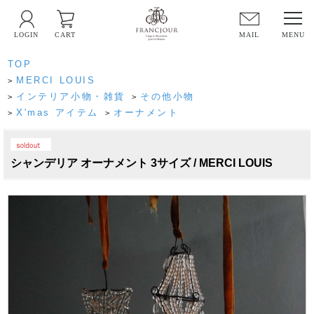
LOGIN
CART
MAIL
TOP
MERCI LOUIS
>
インテリア小物・雑貨
その他小物
>
>
X'mas アイテム
オーナメント
>
>
PICK UP
シャンデリア オーナメント 3サイズ / MERCI LOUIS