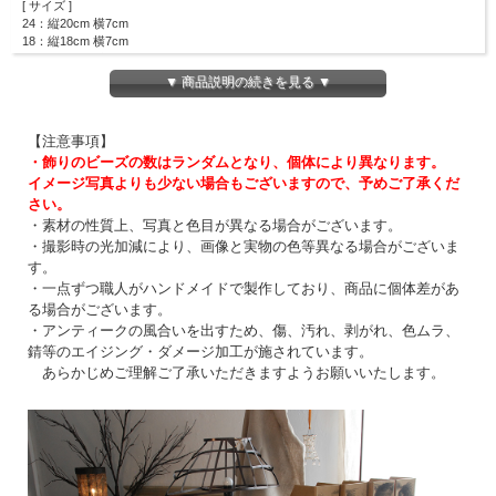
[ サイズ ]
24：縦20cm 横7cm
18：縦18cm 横7cm
14：縦14cm 横7cm
▼ 商品説明の続きを見る ▼
シャンデリアのようなエレガントなオーナメント。
アンティーク調でディスプレイとしても素敵です。
【注意事項】
・飾りのビーズの数はランダムとなり、個体により異なります。
イメージ写真よりも少ない場合もございますので、予めご了承くだ
さい。
・素材の性質上、写真と色目が異なる場合がございます。
・撮影時の光加減により、画像と実物の色等異なる場合がございま
す。
・一点ずつ職人がハンドメイドで製作しており、商品に個体差があ
る場合がございます。
・アンティークの風合いを出すため、傷、汚れ、剥がれ、色ムラ、
錆等のエイジング・ダメージ加工が施されています。
あらかじめご理解ご了承いただきますようお願いいたします。