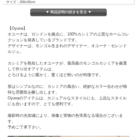
サイズ：200x30cm
取り扱い店舗：神戸本店、大阪店（一部カラーのみの場合があります。）
▼ 商品説明の続きを見る ▼
【Oyuna】
オユーナは、ロンドンを拠点に、100%カシミアの上質なホームコレ
クションを発表しているブランドです。
デザイナーは、モンゴル生まれのデザイナー、オユーナ・セレンド
ルジュ。
カシミアを熟知したオユーナが、最高級のモンゴルカシミアを厳選
して作り出すアイテムは、
とろけるように暖かく、驚くほど軽いのが特徴です。
形はシンプルなのに、カシミアの風合い、絶妙なカラー合わせが独
特な雰囲気を醸し出します。
Oyunaのアイテムは、カジュアルなスタイルにも、上品なスタイル
にも合いますので、とても便利です。
撮影時の光加減により、画像と実物の色等異なる場合がございま
す。
予めご了承下さい。