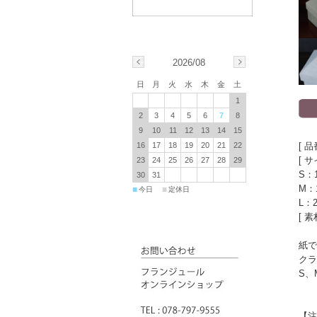
2026/08
日
月
火
水
木
金
土
1
2
3
4
5
6
7
8
9
10
11
12
13
14
15
[ 品
16
17
18
19
20
21
22
[ サ
23
24
25
26
27
28
29
S：1
30
31
M：1
■
■
今日
定休日
L：2
[ 
紙で
クラ
S、
【注