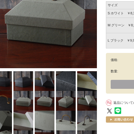
サイズ
S ホワイト ￥8,3
M グリーン ￥8,9
L ブラック ￥9,9
価格:
数量:
返品について