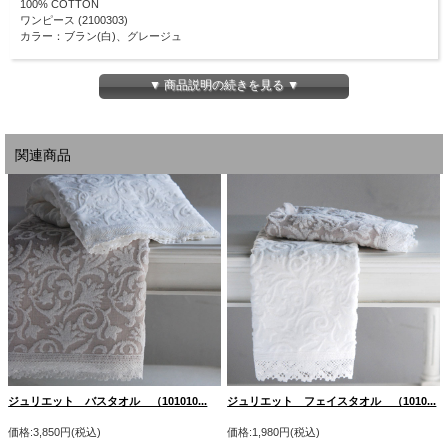
100% COTTON
ワンピース (2100303)
カラー：ブラン(白)、グレージュ
ジュリエットのジャガード織りワンピース。
ゆったりと過ごすプライベートタイムやお風呂上がりにすとんと着ていただいても
▼ 商品説明の続きを見る ▼
心地良く、長く愛用いただけるワンピースです。
モチーフをより優雅に表現するためにシャーリングをかけています。
サイズ（単位：cm）
関連商品
フリー
身巾
118
肩幅
46
袖巾
42
袖丈
35
袖口
34
後中心
108
後天巾
20
ジュリエット バスタオル （101010...
ジュリエット フェイスタオル （1010...
スリット
32
価格:3,850円(税込)
価格:1,980円(税込)